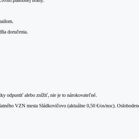
ctvom platobnej brány.
mailom.
dňa doručenia.
 odpustiť alebo znížiť, nie je to nárokovateľné.
 platného VZN mesta Sládkovičovo (aktuálne 0,50 €/os/noc). Oslobode