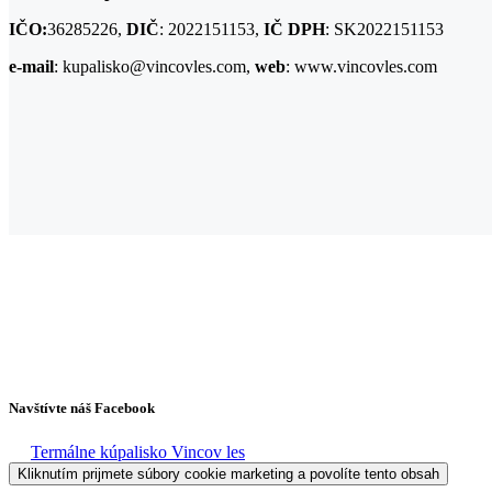
IČO:
36285226,
DIČ
: 2022151153,
IČ DPH
: SK2022151153
e-mail
: kupalisko@vincovles.com,
web
: www.vincovles.com
Navštívte náš Facebook
Termálne kúpalisko Vincov les
Kliknutím prijmete súbory cookie marketing a povolíte tento obsah