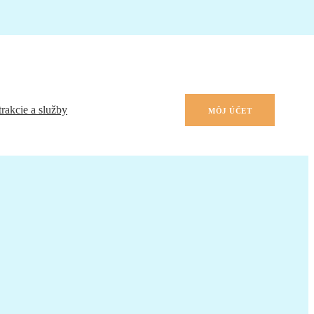
Kúpali
rakcie a služby
MÔJ ÚČET