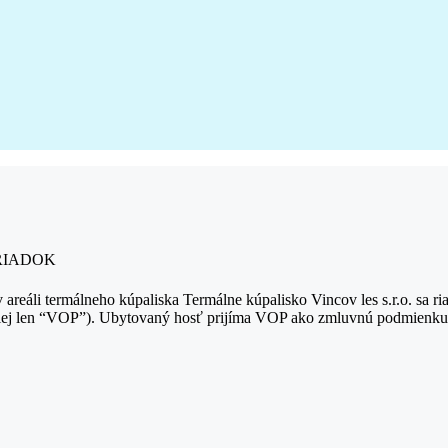
RIADOK
 v areáli termálneho kúpaliska Termálne kúpalisko Vincov les s.r.o. s
lej len “VOP”). Ubytovaný hosť prijíma VOP ako zmluvnú podmienku u