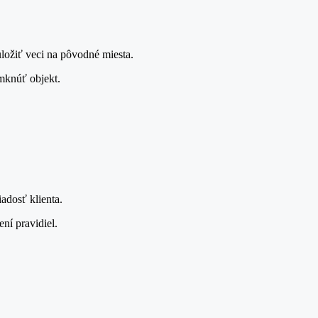
uložiť veci na pôvodné miesta.
mknúť objekt.
adosť klienta.
ní pravidiel.