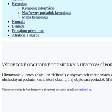
Kemping
Kemping informácie
Návštevný poriadok kempingu
Mapa kempingu
Kontakt
Brigáda
Prenájom priestorov
Atrakcie a služby
VŠEOBECNÉ OBCHODNÉ PODMIENKY A UBYTOVACÍ PO
Ubytovanie klientov (ďalej len “Klient”) v ubytovacích zariadeniach
obchodnými podmienkami, ktoré obsahujú aj ubytovací poriadok (ďa
Všeobecné obchodné podmienky a ubytovací poriadok si môžete
stiahnuť tu.