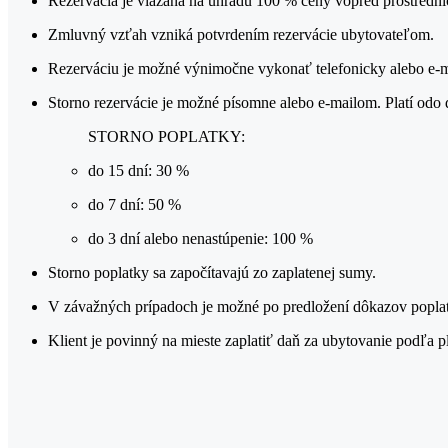
Rezervácia je viazaná na úhradu 100 % ceny vopred prostrední
Zmluvný vzťah vzniká potvrdením rezervácie ubytovateľom.
Rezerváciu je možné výnimočne vykonať telefonicky alebo e-
Storno rezervácie je možné písomne alebo e-mailom. Platí odo 
STORNO POPLATKY:
do 15 dní: 30 %
do 7 dní: 50 %
do 3 dní alebo nenastúpenie: 100 %
Storno poplatky sa započítavajú zo zaplatenej sumy.
V závažných prípadoch je možné po predložení dôkazov poplatky
Klient je povinný na mieste zaplatiť daň za ubytovanie podľa