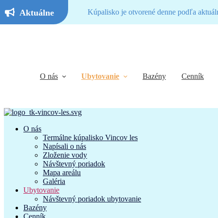
Aktuálne
Kúpalisko je otvorené denne podľa aktuál
O nás
Ubytovanie
Bazény
Cenník
O nás
Termálne kúpalisko Vincov les
Napísali o nás
Zloženie vody
Návštevný poriadok
Mapa areálu
Galéria
Ubytovanie
Návštevný poriadok ubytovanie
Bazény
Cenník