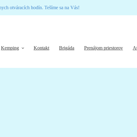
nych otváracích hodín. Tešíme sa na Vás!
Kemping
Kontakt
Brigáda
Prenájom priestorov
At