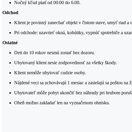
Nočný kľud platí od 00:00 do 6:00.
Odchod
Klient je povinný zanechať objekt v čistom stave, umyť riad a 
Pri odchode: uzavrieť okná, kohútiky, vypnúť spotrebiče a uza
Ostatné
Deti do 10 rokov nesmú zostať bez dozoru.
Ubytovaný klient nesie zodpovednosť za všetky škody.
Klient nemôže ubytovať cudzie osoby.
Nájdené veci sa uchovávajú 1 mesiac a zasielajú sa poštou na ži
Ubytovateľ môže pobyt ukončiť bez náhrady pri hrubom poruše
Oheň možno zakladať len na vyznačenom ohnisku.