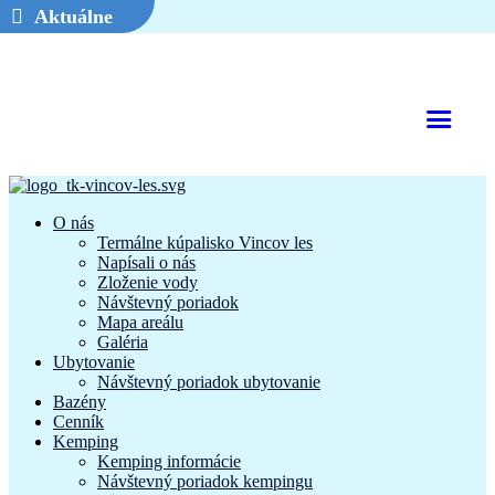
Aktuálne
O nás
Termálne kúpalisko Vincov les
Napísali o nás
Zloženie vody
Návštevný poriadok
Mapa areálu
Galéria
Ubytovanie
Návštevný poriadok ubytovanie
Bazény
Cenník
Kemping
Kemping informácie
Návštevný poriadok kempingu