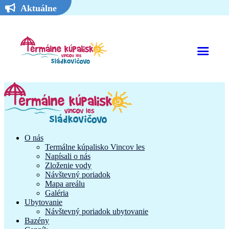
Aktuálne
O nás
Termálne kúpalisko Vincov les
Napísali o nás
Zloženie vody
Návštevný poriadok
Mapa areálu
Galéria
Ubytovanie
Návštevný poriadok ubytovanie
Bazény