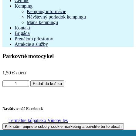
Cenník
Kemping
Kemping informácie
Návštevný poriadok kempingu
Mapa kempingu
Kontakt
Brigáda
Prenájom priestorov
Atrakcie a služby
Parkovné motocykel
1,50
€
s DPH
množstvo
Pridať do košíka
Parkovné
motocykel
Navštívte náš Facebook
Termálne kúpalisko Vincov les
Kliknutím prijmete súbory cookie marketing a povolíte tento obsah