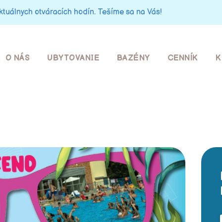
tuálnych otváracích hodín. Tešíme sa na Vás!
O NÁS
UBYTOVANIE
O NÁS
UBYTOVANIE
BAZÉNY
CENNÍK
K
BAZÉNY
CENNÍK
KEMPING
KONTAKT
BRIGÁDA
PRENÁJOM
PRIESTOROV