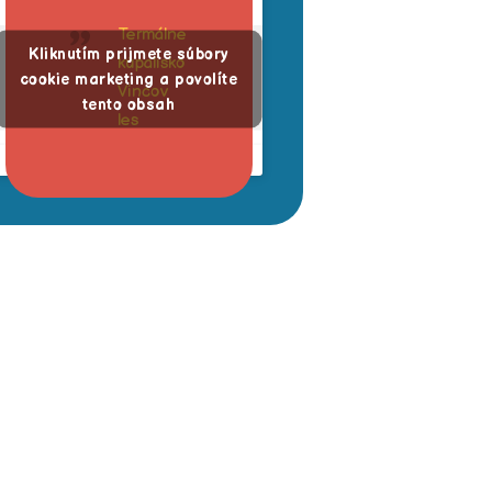
Termálne
Kliknutím prijmete súbory
kúpalisko
cookie marketing a povolíte
Vincov
tento obsah
les