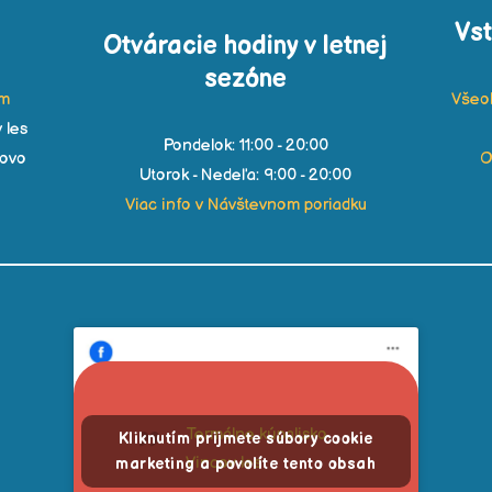
Vs
Otváracie hodiny v letnej
sezóne
om
Všeo
 les
Pondelok: 11:00 - 20:00
čovo
O
Utorok - Nedeľa: 9:00 - 20:00
Viac info v Návštevnom poriadku
Termálne kúpalisko
Kliknutím prijmete súbory cookie
Vincov les
marketing a povolíte tento obsah